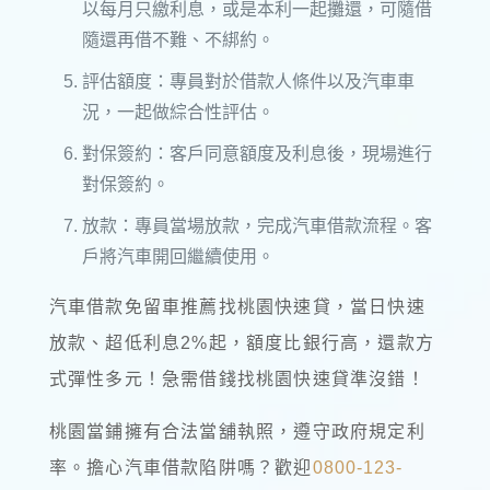
以每月只繳利息，或是本利一起攤還，可隨借
隨還再借不難、不綁約。
評估額度：專員對於借款人條件以及汽車車
況，一起做綜合性評估。
對保簽約：客戶同意額度及利息後，現場進行
對保簽約。
放款：專員當場放款，完成汽車借款流程。客
戶將汽車開回繼續使用。
汽車借款免留車推薦找桃園快速貸，當日快速
放款、超低利息2%起，額度比銀行高，還款方
式彈性多元！急需借錢找桃園快速貸準沒錯！
桃園當鋪擁有合法當舖執照，遵守政府規定利
率。擔心汽車借款陷阱嗎？歡迎
0800-123-