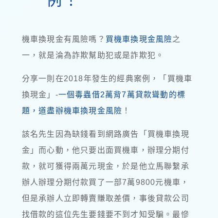
機車換現金有風險嗎？
買機車換現金風險
之
一，就是淪為詐欺幫助犯或是詐欺犯。
分享一則在2018年發生的經典案例，「買機車
換現金」-
一個毒蟲借2萬背7萬貸款聳動的標
題，道盡辦機車換現金風險
！
該名先生因為缺錢看到網路廣告「買機車換現
金」而心動，他只要出面買機車，辦理分期付
款，就可獲得兩萬元現金，於是他立馬聯繫承
辦人辦理分期付款買了一部7萬9800元機車，
但是承辦人立即轉賣賺取差價，事後貸款公司
找借款的這位先生要錢要不到才知受騙。最慘