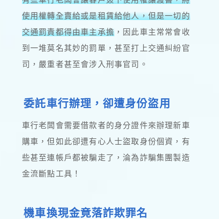
使用權轉全賣給或是租賃給他人，但是一切的
交通罰責都得由車主承擔
，因此車主常常會收
到一堆莫名其妙的罰單，甚至打上交通糾紛官
司，嚴重者甚至會涉入刑事官司。
委託車行辦理，卻遭身份盜用
車行老闆會需要借款者的身分證件來辦理新車
購車，但如此卻遭有心人士盜取身份個資，有
些甚至連帳戶都被騙走了，淪為詐騙集團製造
金流斷點工具！
機車換現金竟落詐欺罪名