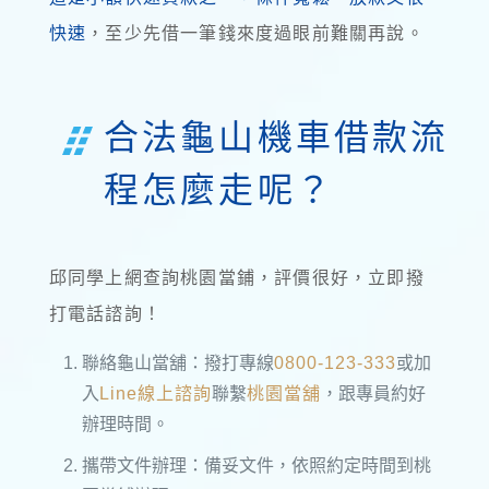
快速
，至少先借一筆錢來度過眼前難關再說。
合法龜山機車借款流
程怎麼走呢？
邱同學上網查詢桃園當鋪，評價很好，立即撥
打電話諮詢！
聯絡龜山當舖：撥打專線
0800-123-333
或加
入
Line線上諮詢
聯繫
桃園當舖
，跟專員約好
辦理時間。
攜帶文件辦理：備妥文件，依照約定時間到桃