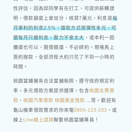
性評估，因為邱同學有在打工，可提供薪轉證
明，借款額度上會加分，核貸7萬元，利息是
每
月單利的利息2.5%，還款方式很彈性多元，可
選每月只繳利息，壓力不會太大
，或本利一起
攤還也可以，隨借隨還，不必綁約。現場馬上
簽約撥款，全部流程大約只花了不到一小時的
時間。
桃園當鋪擁有合法當舖執照，遵守政府規定利
率，多元借款方案提供選擇，包含
桃園支票借
款
、
桃園汽車借款
桃園黃金借款
...等。歡迎有
龜山機車借款需求的你來電
0800-123-333
，或
線上
Line線上諮詢
聯繫桃園當鋪專員！