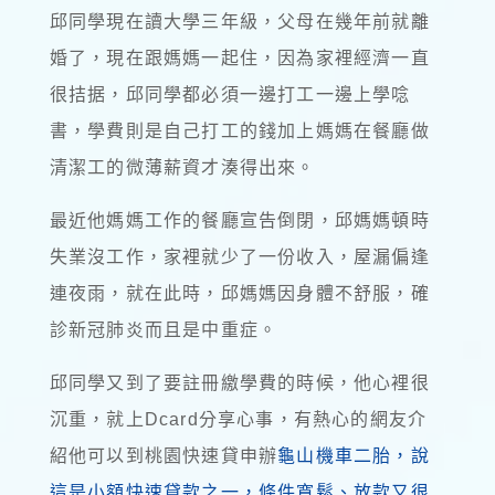
邱同學現在讀大學三年級，父母在幾年前就離
婚了，現在跟媽媽一起住，因為家裡經濟一直
很拮据，邱同學都必須一邊打工一邊上學唸
書，學費則是自己打工的錢加上媽媽在餐廳做
清潔工的微薄薪資才湊得出來。
最近他媽媽工作的餐廳宣告倒閉，邱媽媽頓時
失業沒工作，家裡就少了一份收入，屋漏偏逢
連夜雨，就在此時，邱媽媽因身體不舒服，確
診新冠肺炎而且是中重症。
邱同學又到了要註冊繳學費的時候，他心裡很
沉重，就上Dcard分享心事，有熱心的網友介
紹他可以到桃園快速貸申辦
龜山機車二胎，說
這是小額快速貸款之一，條件寬鬆、放款又很